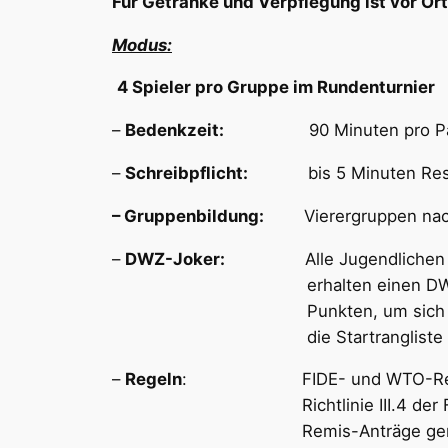
Für Getränke und Verpflegung ist vor Ort
Modus:
4 Spieler pro Gruppe im Rundenturnier
–
Bedenkzeit:
90 Minuten pro Parti
–
Schreibpflicht:
bis 5 Minuten Rest
– Gruppenbildung:
Vierergruppen nach S
–
DWZ-Joker:
Alle Jugendlichen U1
erhalten einen DWZ-Joker v
Punkten, um sich auf Wun
die Startrangliste einord
–
Regeln
: FIDE- und WTO-Reg
Richtlinie III.4 der FIDE-Reg
Remis-Anträge gemäß Richtl