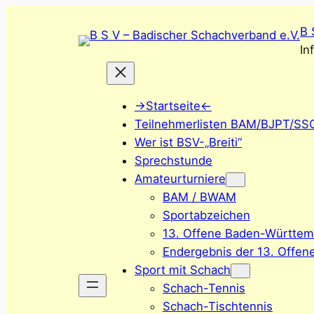
Zum
B 
Inhalt
In
springen
->Startseite<-
Teilnehmerlisten BAM/BJPT/SS
Wer ist BSV-„Breiti“
Sprechstunde
Amateurturniere
BAM / BWAM
Sportabzeichen
13. Offene Baden-Württem
Endergebnis der 13. Offen
Sport mit Schach
Schach-Tennis
Schach-Tischtennis