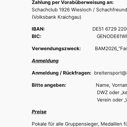
Zahlung per Vorabüberweisung an:
Schachclub 1926 Wiesloch / Schachfreunde
(Volksbank Kraichgau)
IBAN:
DE51 6729 220
BIC:
GENODE61WI
Verwendungszweck:
BAM2026_“Famil
Anmeldung
Anmeldung / Rückfragen:
breitensport@
Bitte angeben:
Name, Vorname, Ge
DWZ oder „keine 
Verein oder „Verein
Preise
Pokale für alle Gruppensieger, Medaillen fü