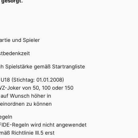
 gesorgt.
e und Spieler
bedenkzeit
pielstärke gemäß Startrangliste
8 (Stichtag: 01.01.2008)
on 50, 100 oder 150
sch höher in
nen zu können
eln
eln wird nicht angewendet
inie III.5 erst