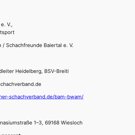
. V.,
port
 Schachfreunde Baiertal e. V.
dleiter Heidelberg, BSV-Breiti
hachverband.de
scher-schachverband.de/bam-bwam/
asiumstraße 1–3, 69168 Wiesloch