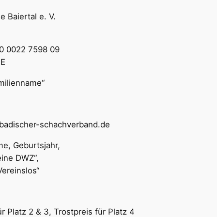
 Baiertal e. V.
0 0022 7598 09
E
ienname“
badischer-schachverband.de
burtsjahr,
DWZ“,
slos“
r Platz 2 & 3, Trostpreis für Platz 4